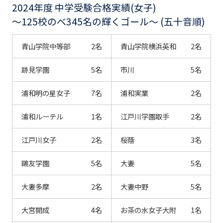
2024年度 中学受験合格実績(女子)
～125校のべ345名の輝くゴール～ (五十音順)
青山学院中等部
2名
青山学院横浜英和
2名
跡見学園
5名
市川
5名
浦和明の星女子
7名
浦和実業
2名
浦和ルーテル
1名
江戸川学園取手
2名
江戸川女子
2名
桜蔭
3名
鷗友学園
5名
大妻
5名
大妻多摩
2名
大妻中野
5名
大宮開成
4名
お茶の水女子大附
1名