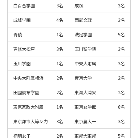
白百合学園
3名
成蹊
3名
成城学園
4名
西武文理
3名
青稜
1名
洗足学園
5名
専修大松戸
3名
玉川聖学院
3名
玉川学園
1名
中央大附属
3名
中央大附属横浜
2名
帝京大学
2名
田園調布学園
2名
東海大浦安
2名
東京家政大附属
1名
東京女学館
6名
東京都市大等々力
3名
東京農大一
3名
桐朋女子
2名
東邦大東邦
5名