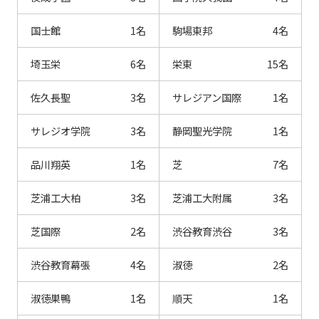
国士館
1名
駒場東邦
4名
埼玉栄
6名
栄東
15名
佐久長聖
3名
サレジアン国際
1名
サレジオ学院
3名
静岡聖光学院
1名
品川翔英
1名
芝
7名
芝浦工大柏
3名
芝浦工大附属
3名
芝国際
2名
渋谷教育渋谷
3名
渋谷教育幕張
4名
淑徳
2名
淑徳巣鴨
1名
順天
1名