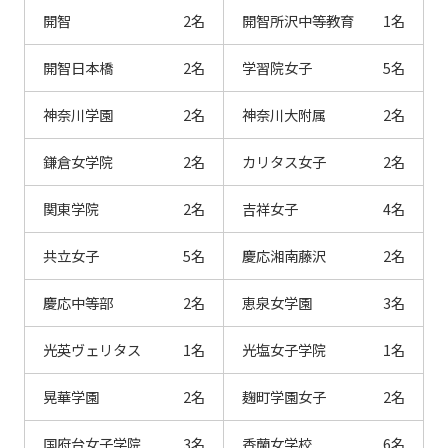
開智
2名
開智所沢中等教育
1名
開智日本橋
2名
学習院女子
5名
神奈川学園
2名
神奈川大附属
2名
鎌倉女学院
2名
カリタス女子
2名
関東学院
2名
吉祥女子
4名
共立女子
5名
慶応湘南藤沢
2名
慶応中等部
2名
恵泉女学園
3名
光英ヴェリタス
1名
光塩女子学院
1名
晃華学園
2名
麹町学園女子
2名
国府台女子学院
3名
香蘭女学校
6名