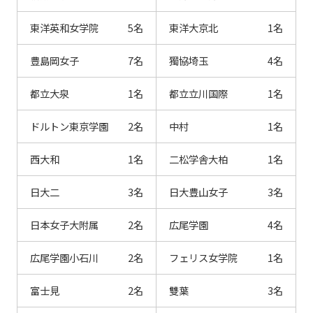
東洋英和女学院
5名
東洋大京北
1名
豊島岡女子
7名
獨協埼玉
4名
都立大泉
1名
都立立川国際
1名
ドルトン東京学園
2名
中村
1名
西大和
1名
二松学舎大柏
1名
日大二
3名
日大豊山女子
3名
日本女子大附属
2名
広尾学園
4名
広尾学園小石川
2名
フェリス女学院
1名
富士見
2名
雙葉
3名