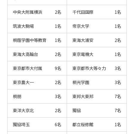
中央大附属横浜
2名
千代田国際
1名
筑波大駒場
1名
帝京大学
1名
桐蔭学園中等教育
1名
東海大浦安
2名
東海大高輪台
2名
東京電機大
1名
東京都市大付属
9名
東京都市大等々力
3名
東京農大一
2名
桐光学園
3名
桐朋
3名
東邦大東邦
7名
東洋大京北
2名
獨協
7名
獨協埼玉
6名
都立桜修館
1名