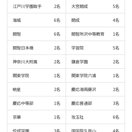
江戸川学園取手
2名
大宮開成
5名
海城
6名
開成
4名
開智
6名
開智所沢中等教育
1名
開智日本橋
2名
学習院
5名
神奈川大附属
2名
鎌倉学園
2名
関東学院
1名
関東学院六浦
1名
暁星
2名
慶応湘南藤沢
2名
慶応中等部
1名
慶応普通部
3名
京華
1名
攻玉社
6名
佼成学園
3名
国学院久我山
4名