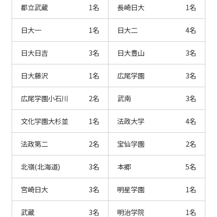
都立武蔵
1名
長崎日大
1名
日大一
1名
日大二
4名
日大日吉
3名
日大豊山
3名
日大藤沢
1名
広尾学園
3名
広尾学園小石川
2名
武南
3名
文化学園大杉並
1名
法政大学
4名
法政第二
2名
宝仙学園
2名
北嶺(北海道)
3名
本郷
5名
宮崎日大
3名
明星学園
1名
武蔵
3名
明治学院
1名