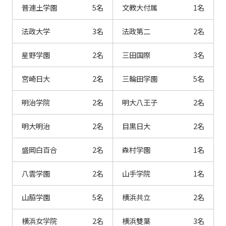
普連土学園
5名
文教大付属
1名
法政大学
3名
法政第二
2名
星野学園
2名
三田国際
3名
宮崎日大
2名
三輪田学園
5名
明治学院
2名
明大八王子
2名
明大明治
2名
目黒日大
2名
盛岡白百合
2名
森村学園
1名
八雲学園
2名
山手学院
1名
山脇学園
5名
横浜共立
2名
横浜女学院
2名
横浜雙葉
3名