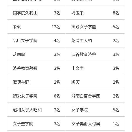
国学院久我山
3名
埼玉栄
8名
栄東
12名
実践女子学園
5名
品川女子学院
4名
芝浦工大柏
2名
芝国際
3名
渋谷教育渋谷
3名
渋谷教育幕張
3名
十文字
3名
淑徳与野
2名
順天
2名
頌栄女子学院
6名
湘南白百合学園
2名
昭和女子大昭和
2名
女子学院
5名
女子聖学院
3名
女子美術大付属
1名