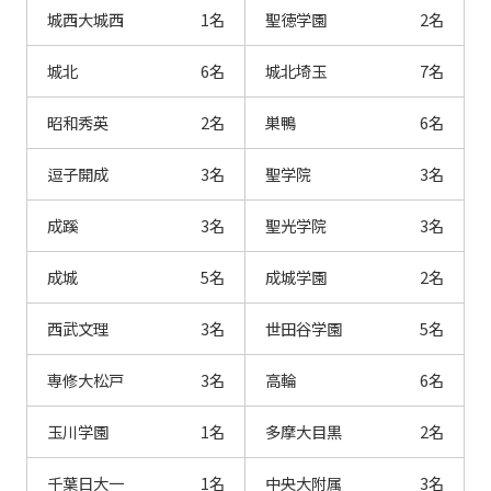
城西大城西
1名
聖徳学園
2名
城北
6名
城北埼玉
7名
昭和秀英
2名
巣鴨
6名
逗子開成
3名
聖学院
3名
成蹊
3名
聖光学院
3名
成城
5名
成城学園
2名
西武文理
3名
世田谷学園
5名
専修大松戸
3名
高輪
6名
玉川学園
1名
多摩大目黒
2名
千葉日大一
1名
中央大附属
3名